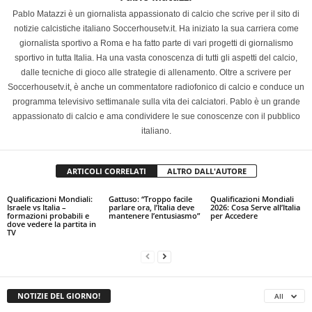
Pablo Matazzi è un giornalista appassionato di calcio che scrive per il sito di
notizie calcistiche italiano Soccerhousetv.it. Ha iniziato la sua carriera come
giornalista sportivo a Roma e ha fatto parte di vari progetti di giornalismo
sportivo in tutta Italia. Ha una vasta conoscenza di tutti gli aspetti del calcio,
dalle tecniche di gioco alle strategie di allenamento. Oltre a scrivere per
Soccerhousetv.it, è anche un commentatore radiofonico di calcio e conduce un
programma televisivo settimanale sulla vita dei calciatori. Pablo è un grande
appassionato di calcio e ama condividere le sue conoscenze con il pubblico
italiano.
ARTICOLI CORRELATI
ALTRO DALL'AUTORE
Qualificazioni Mondiali:
Gattuso: “Troppo facile
Qualificazioni Mondiali
Israele vs Italia –
parlare ora, l’Italia deve
2026: Cosa Serve all’Italia
formazioni probabili e
mantenere l’entusiasmo”
per Accedere
dove vedere la partita in
TV
NOTIZIE DEL GIORNO!
All