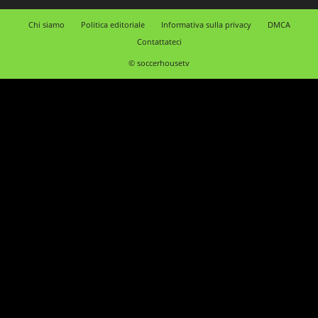
Chi siamo
Politica editoriale
Informativa sulla privacy
DMCA
Contattateci
© soccerhousetv