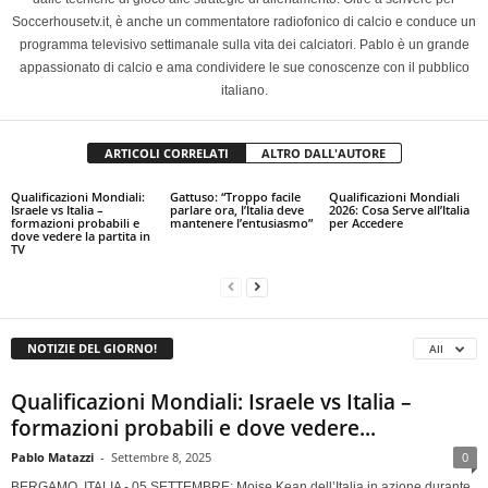
Soccerhousetv.it, è anche un commentatore radiofonico di calcio e conduce un
programma televisivo settimanale sulla vita dei calciatori. Pablo è un grande
appassionato di calcio e ama condividere le sue conoscenze con il pubblico
italiano.
ARTICOLI CORRELATI
ALTRO DALL'AUTORE
Qualificazioni Mondiali:
Gattuso: “Troppo facile
Qualificazioni Mondiali
Israele vs Italia –
parlare ora, l’Italia deve
2026: Cosa Serve all’Italia
formazioni probabili e
mantenere l’entusiasmo”
per Accedere
dove vedere la partita in
TV
NOTIZIE DEL GIORNO!
All
Qualificazioni Mondiali: Israele vs Italia –
formazioni probabili e dove vedere...
Pablo Matazzi
-
Settembre 8, 2025
0
BERGAMO, ITALIA - 05 SETTEMBRE: Moise Kean dell’Italia in azione durante