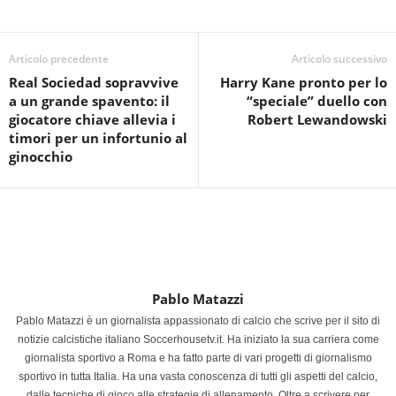
Articolo precedente
Articolo successivo
Real Sociedad sopravvive
Harry Kane pronto per lo
a un grande spavento: il
“speciale” duello con
giocatore chiave allevia i
Robert Lewandowski
timori per un infortunio al
ginocchio
Pablo Matazzi
Pablo Matazzi è un giornalista appassionato di calcio che scrive per il sito di
notizie calcistiche italiano Soccerhousetv.it. Ha iniziato la sua carriera come
giornalista sportivo a Roma e ha fatto parte di vari progetti di giornalismo
sportivo in tutta Italia. Ha una vasta conoscenza di tutti gli aspetti del calcio,
dalle tecniche di gioco alle strategie di allenamento. Oltre a scrivere per