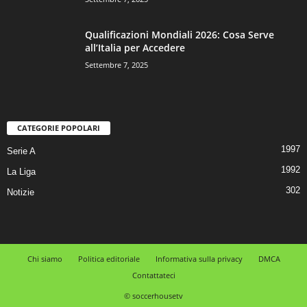
Qualificazioni Mondiali 2026: Cosa Serve
all’Italia per Accedere
Settembre 7, 2025
CATEGORIE POPOLARI
1997
Serie A
1992
La Liga
302
Notizie
Chi siamo
Politica editoriale
Informativa sulla privacy
DMCA
Contattateci
© soccerhousetv