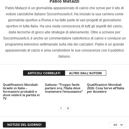
Pablo Matazzi
Pablo Matazzi è un giornalista appassionato di calcio che scrive per il sito di
notizie calcistiche italiano Soccerhousetv.it. Ha iniziato la sua carriera come
giornalista sportivo a Roma e ha fatto parte di vari progetti di giornalismo
sportivo in tutta Italia. Ha una vasta conoscenza di tutti gli aspetti del calcio,
dalle tecniche di gioco alle strategie di allenamento. Oltre a scrivere per
Soccerhousetv.it, è anche un commentatore radiofonico di calcio e conduce un
programma televisivo settimanale sulla vita dei calciatori. Pablo è un grande
appassionato di calcio e ama condividere le sue conoscenze con il pubblico
italiano.
ARTICOLI CORRELATI
ALTRO DALL'AUTORE
Qualificazioni Mondiali:
Gattuso: “Troppo facile
Qualificazioni Mondiali
Israele vs Italia –
parlare ora, l’Italia deve
2026: Cosa Serve all’Italia
formazioni probabili e
mantenere l’entusiasmo”
per Accedere
dove vedere la partita in
TV
NOTIZIE DEL GIORNO!
All