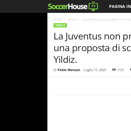
PAGINA IN
S
o
Home
Serie A
La Juventus non prenderà in consi
SERIE A
La Juventus non p
c
una proposta di s
c
Yildiz.
e
Di
Pablo Matazzi
-
Luglio 11, 2025
1121
r
H
o
u
s