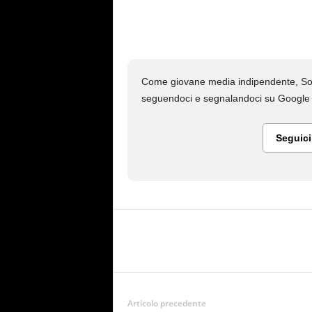
Come giovane media indipendente, Soc
seguendoci e segnalandoci su Google N
Seguic
Articolo precedente