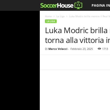
PAGINA IN
S
o
Home
La Liga
Luka Modric brilla mentre il Real Ma
LA LIGA
Luka Modric brilla
c
torna alla vittoria 
c
e
Di
Marco Velacci
-
Febbraio 23, 2025
1713
r
H
o
u
s