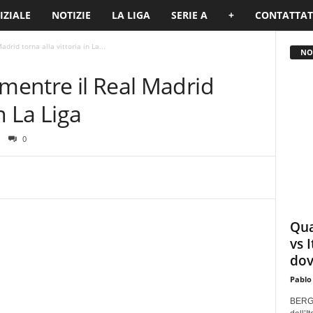
IZIALE
NOTIZIE
LA LIGA
SERIE A
+
CONTATTAT
drid torna alla vittoria in La...
NO
 mentre il Real Madrid
in La Liga
0
Qua
vs 
dov
Pablo
BERGA