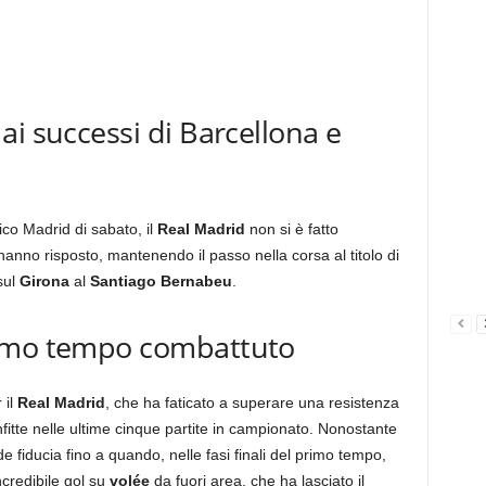
ai successi di Barcellona e
tico Madrid di sabato, il
Real Madrid
non si è fatto
hanno risposto, mantenendo il passo nella corsa al titolo di
sul
Girona
al
Santiago Bernabeu
.
rimo tempo combattuto
 il
Real Madrid
, che ha faticato a superare una resistenza
itte nelle ultime cinque partite in campionato. Nonostante
de fiducia fino a quando, nelle fasi finali del primo tempo,
ncredibile gol su
volée
da fuori area, che ha lasciato il