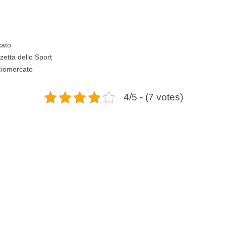
cato
etta dello Sport
lciomercato
4/5 - (7 votes)