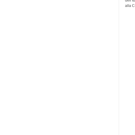
dell’I
alla C