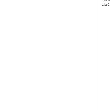
dell’I
alla C