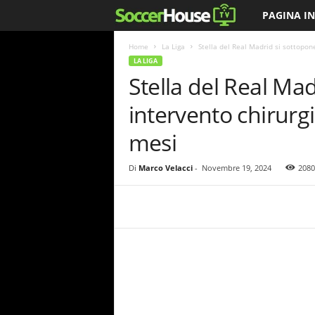
PAGINA IN
S
o
Home
La Liga
Stella del Real Madrid si sottopone
LA LIGA
Stella del Real Mad
c
intervento chirurgi
c
mesi
e
Di
Marco Velacci
-
Novembre 19, 2024
2080
r
H
o
u
s