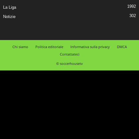
1992
La Liga
302
Notizie
Chi siamo
Politica editoriale
Informativa sulla privacy
DMCA
Contattateci
© soccerhousetv