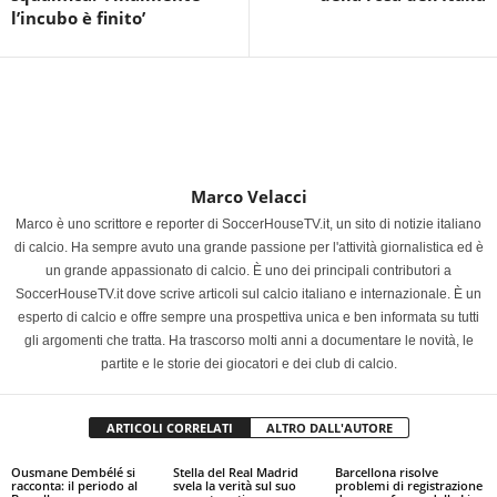
l’incubo è finito’
Marco Velacci
Marco è uno scrittore e reporter di SoccerHouseTV.it, un sito di notizie italiano
di calcio. Ha sempre avuto una grande passione per l'attività giornalistica ed è
un grande appassionato di calcio. È uno dei principali contributori a
SoccerHouseTV.it dove scrive articoli sul calcio italiano e internazionale. È un
esperto di calcio e offre sempre una prospettiva unica e ben informata su tutti
gli argomenti che tratta. Ha trascorso molti anni a documentare le novità, le
partite e le storie dei giocatori e dei club di calcio.
ARTICOLI CORRELATI
ALTRO DALL'AUTORE
Ousmane Dembélé si
Stella del Real Madrid
Barcellona risolve
racconta: il periodo al
svela la verità sul suo
problemi di registrazione