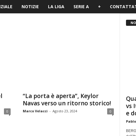
IZIALE
NOTIZIE
LA LIGA
SERIE A
+
CONTATTAT
NO
l
“La porta è aperta”, Keylor
Qua
Navas verso un ritorno storico!
vs 
Marco Velacci
-
Agosto 23, 2024
0
0
e d
Pablo
BERGA