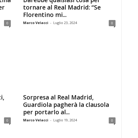
tina
Darebbe qualsiasi cosa per
er
tornare al Real Madrid: “Se
Florentino mi...
Marco Velacci
-
Luglio 23, 2024
0
0
i,
Sorpresa al Real Madrid,
Guardiola pagherà la clausola
per portarlo al...
Marco Velacci
-
Luglio 19, 2024
0
0