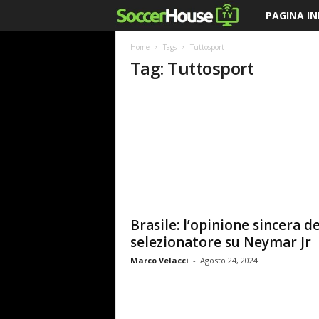
PAGINA IN
S
o
Home
Tags
Tuttosport
Tag: Tuttosport
c
c
e
r
H
Brasile: l’opinione sincera de
o
selezionatore su Neymar Jr
Marco Velacci
-
Agosto 24, 2024
u
s