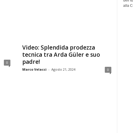
dell’I
alla C
Video: Splendida prodezza
tecnica tra Arda Güler e suo
padre!
0
Marco Velacci
-
Agosto 21, 2024
0