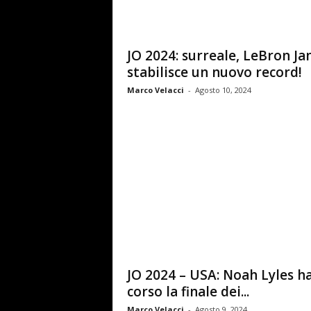
JO 2024: surreale, LeBron J
stabilisce un nuovo record!
Marco Velacci
-
Agosto 10, 2024
JO 2024 – USA: Noah Lyles h
corso la finale dei...
Marco Velacci
-
Agosto 9, 2024