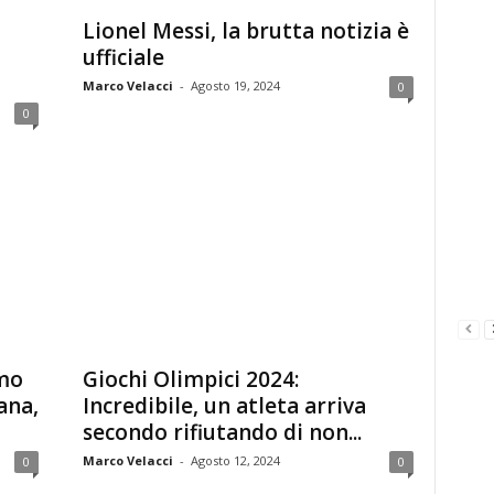
Lionel Messi, la brutta notizia è
ufficiale
Marco Velacci
-
Agosto 19, 2024
0
0
imo
Giochi Olimpici 2024:
ana,
Incredibile, un atleta arriva
secondo rifiutando di non...
Marco Velacci
-
Agosto 12, 2024
0
0