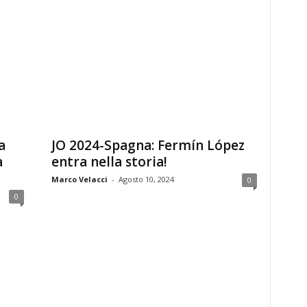
a
JO 2024-Spagna: Fermín López
a
entra nella storia!
Marco Velacci
-
Agosto 10, 2024
0
0