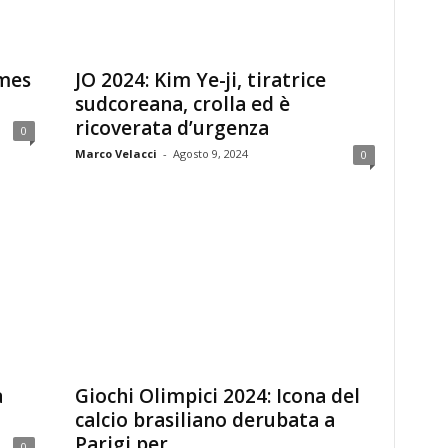
ames
JO 2024: Kim Ye-ji, tiratrice
sudcoreana, crolla ed è
ricoverata d’urgenza
0
Marco Velacci
-
Agosto 9, 2024
0
a
Giochi Olimpici 2024: Icona del
calcio brasiliano derubata a
Parigi per...
0