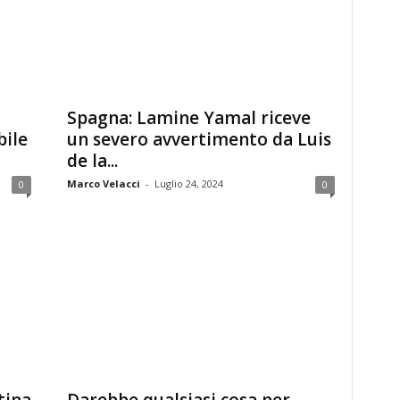
Spagna: Lamine Yamal riceve
bile
un severo avvertimento da Luis
de la...
Marco Velacci
-
Luglio 24, 2024
0
0